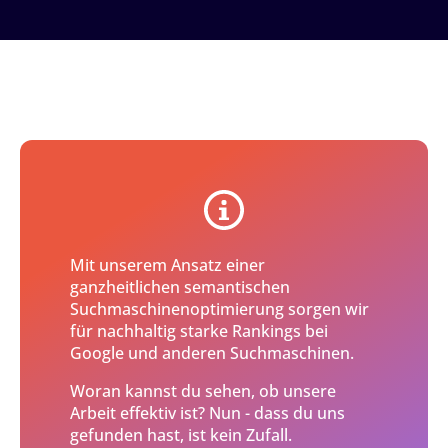
Mit unserem Ansatz einer
ganzheitlichen semantischen
Suchmaschinenoptimierung sorgen wir
für nachhaltig starke Rankings bei
Google und anderen Suchmaschinen.
Woran kannst du sehen, ob unsere
Arbeit effektiv ist? Nun - dass du uns
gefunden hast, ist kein Zufall.