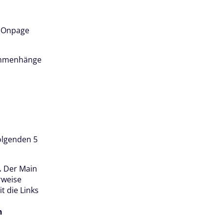
r Onpage
sammenhänge
olgenden 5
.
Der Main
rweise
t die Links
n