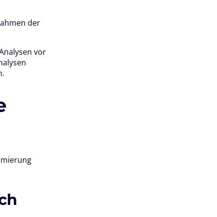
ßnahmen der
 Analysen vor
nalysen
n.
e
n
timierung
sch