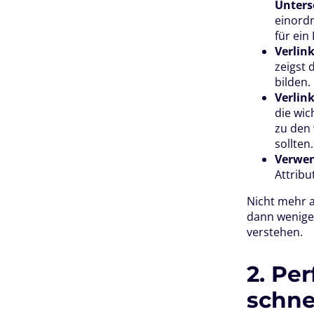
Unters
einordn
für ein
Verlin
zeigst 
bilden.
Verlin
die wic
zu den 
sollten.
Verwen
Attribu
Nicht mehr al
dann weniger
verstehen.
2. Pe
schne