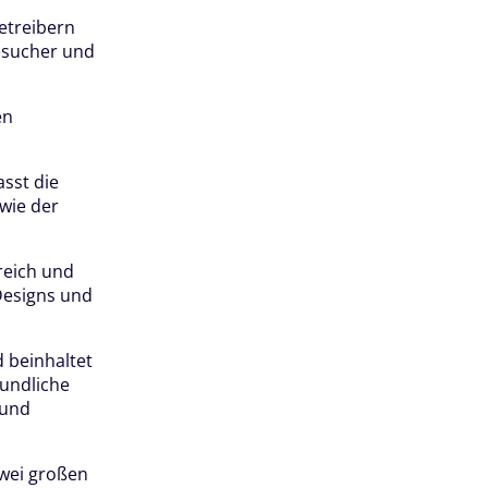
etreibern
esucher und
en
asst die
owie der
reich und
Designs und
d beinhaltet
eundliche
 und
zwei großen