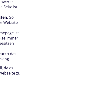
schwerer
 Seite ist
sten.
So
er Website
mepage ist
weise immer
besitzen
urch das
nking.
l, da es
 Webseite zu