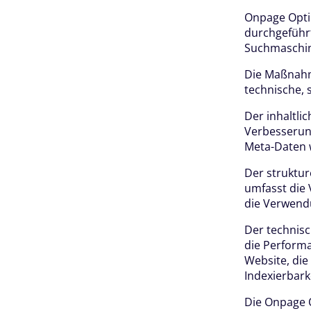
Onpage Opti
durchgeführt
Suchmaschi
Die Maßnahm
technische, 
Der inhaltli
Verbesserung
Meta-Daten w
Der struktur
umfasst die 
die Verwend
Der technisc
die Performa
Website, die
Indexierbarke
Die Onpage 