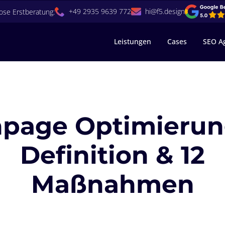
+49 2935 9639 772
hi@f5.design
ose Erstberatung:
Leistungen
Cases
SEO A
page Optimierun
Definition & 12
Maßnahmen