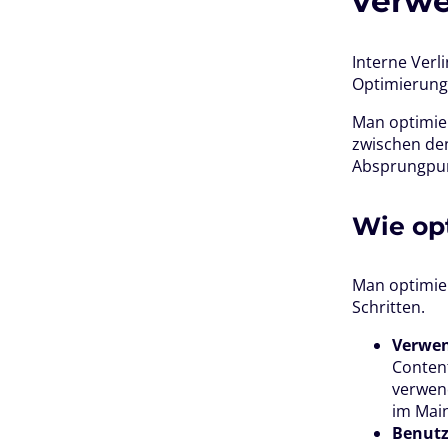
verw
Interne Verl
Optimierung
Man optimie
zwischen den
Absprungpun
Wie op
Man optimier
Schritten.
Verwen
Content
verwend
im Mai
Benutz