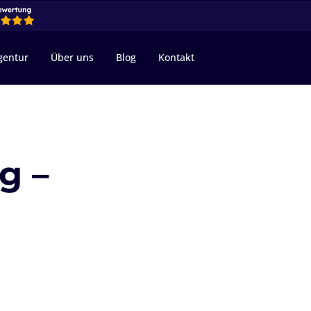
gentur
Über uns
Blog
Kontakt
g –