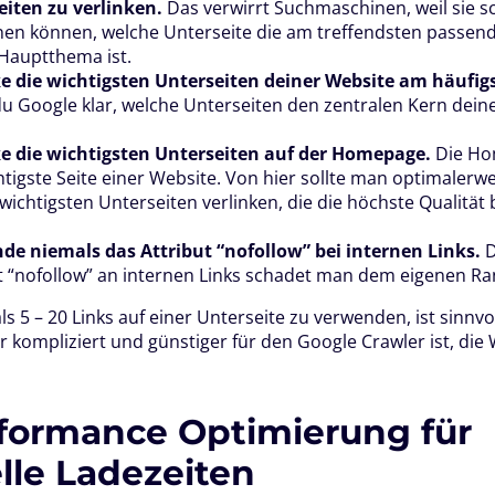
eiten zu verlinken.
Das verwirrt Suchmaschinen, weil sie 
en können, welche Unterseite die am treffendsten passende
 Hauptthema ist.
ke die wichtigsten Unterseiten deiner Website am häufig
du Google klar, welche Unterseiten den zentralen Kern dein
ke die wichtigsten Unterseiten auf der Homepage.
Die Ho
htigste Seite einer Website. Von hier sollte man optimaler
wichtigsten Unterseiten verlinken, die die höchste Qualität 
de niemals das Attribut “nofollow” bei internen Links.
D
t “nofollow” an internen Links schadet man dem eigenen Ra
s 5 – 20 Links auf einer Unterseite zu verwenden, ist sinnvol
 kompliziert und günstiger für den Google Crawler ist, die
rformance Optimierung für
lle Ladezeiten