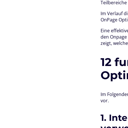
Teilbereich
Im Verlauf d
OnPage Opti
Eine effekti
den Onpage 
zeigt, welc
12 f
Opt
Im Folgende
vor.
1. In