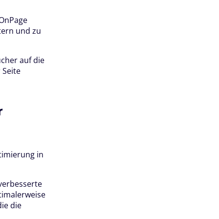
 OnPage
tern und zu
cher auf die
 Seite
r
timierung in
 verbesserte
ptimalerweise
ie die